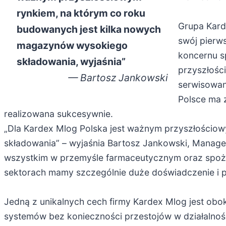
rynkiem, na którym co roku
Grupa Karde
budowanych jest kilka nowych
swój pierw
magazynów wysokiego
koncernu s
składowania, wyjaśnia”
przyszłośc
— Bartosz Jankowski
serwisowan
Polsce ma 
realizowana sukcesywnie.
„Dla Kardex Mlog Polska jest ważnym przyszłościo
składowania” – wyjaśnia Bartosz Jankowski, Manage
wszystkim w przemyśle farmaceutycznym oraz spoży
sektorach mamy szczególnie duże doświadczenie i po
Jedną z unikalnych cech firmy Kardex Mlog jest ob
systemów bez konieczności przestojów w działalno