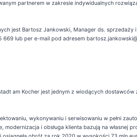
wanym partnerem w zakresie indywidualnych rozwią
ych jest Bartosz Jankowski, Manager ds. sprzedaży i
5 669 lub per e-mail pod adresem bartosz.jankowski
nstadt am Kocher jest jednym z wiodących dostawcó
ojektowaniu, wykonywaniu i serwisowaniu w pełni za
e, modernizacja i obsługa klienta bazują na własnej p
 i osiągnęła obrót za rok 2020 w wysokości 73 mln eu