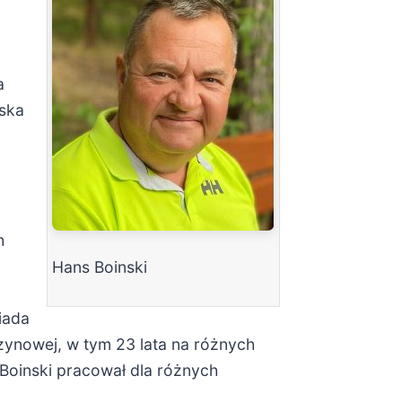
a
lska
i
h
Hans Boinski
iada
azynowej, w tym 23 lata na różnych
Boinski pracował dla różnych