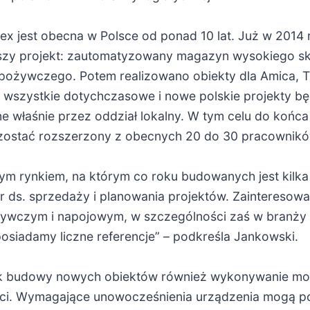
x jest obecna w Polsce od ponad 10 lat. Już w 2014 
szy projekt: zautomatyzowany magazyn wysokiego sk
pożywczego. Potem realizowano obiekty dla Amica, T
i wszystkie dotychczasowe i nowe polskie projekty b
e właśnie przez oddział lokalny. W tym celu do końca
zostać rozszerzony z obecnych 20 do 30 pracownikó
wym rynkiem, na którym co roku budowanych jest ki
r ds. sprzedaży i planowania projektów. Zainteresow
wczym i napojowym, w szczególności zaś w branży ml
siadamy liczne referencje” – podkreśla Jankowski.
ok budowy nowych obiektów również wykonywanie mode
ści. Wymagające unowocześnienia urządzenia mogą p