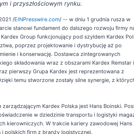
ym i przyszłościowym rynku.
021 /
EINPresswire.com
/ -- w dniu 1 grudnia rusza w
arcie stanowi fundament do dalszego rozwoju firmy n
 Kardex Group funkcjonujący pod szyldem Kardex Po
ztwa, poprzez projektowanie i dystrybucję aż po
mienie i konserwację. Dostawca zintegrowanych
ego składowania wraz z obszarami Kardex Remstar 
raz pierwszy Grupa Kardex jest reprezentowana z
ięki temu stworzone zostały silne synergie, z któryc
 zarządzającym Kardex Polska jest Hans Boinski. Pos
oświadczenie w dziedzinie transportu i logistyki mag
ch kierowniczych. W trakcie kariery zawodowej Hans 
 i polskich firm z branży logistycznej.