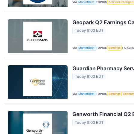
VIA
MarketBeat
TOPICS
Artificial Intellige
Geopark Q2 Earnings Cal
Today 6:03 EDT
VIA
MarketBeat
TOPICS
Earnings
TICKER
Guardian Pharmacy Servi
Today 6:03 EDT
VIA
MarketBeat
TOPICS
Earnings
Econo
Genworth Financial Q2 E
Today 6:03 EDT