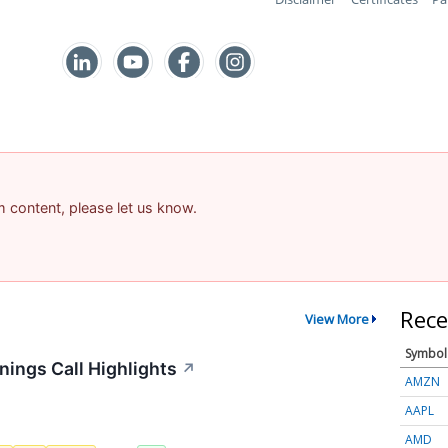
am content, please let us know.
Rece
View More
Symbol
ings Call Highlights
↗
AMZN
AAPL
AMD