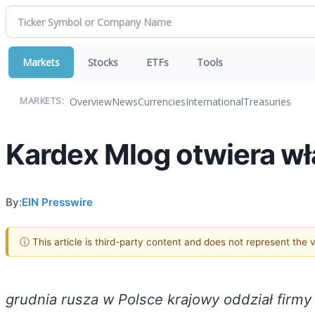
Markets
Stocks
ETFs
Tools
Overview
News
Currencies
International
Treasuries
MARKETS:
Kardex Mlog otwiera wł
By:
EIN Presswire
ⓘ This article is third-party content and does not represent the
grudnia rusza w Polsce krajowy oddział firm