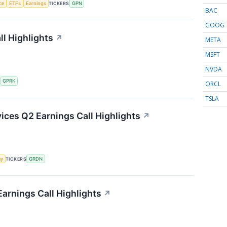
nce
ETFs
Earnings
TICKERS
GPN
BAC
GOOG
l Highlights
↗
META
MSFT
NVDA
S
GPRK
ORCL
TSLA
ces Q2 Earnings Call Highlights
↗
my
TICKERS
GRDN
arnings Call Highlights
↗